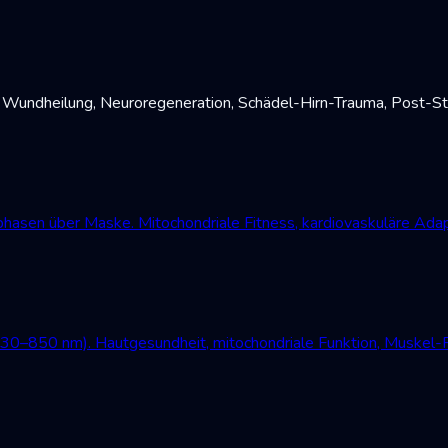
undheilung, Neuroregeneration, Schädel-Hirn-Trauma, Post-Str
asen über Maske. Mitochondriale Fitness, kardiovaskuläre Adap
630–850 nm). Hautgesundheit, mitochondriale Funktion, Muskel