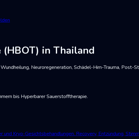
lden
e (HBOT) in Thailand
undheilung, Neuroregeneration, Schädel-Hirn-Trauma, Post-Str
mmern bis Hyperbarer Sauerstofftherapie.
der und Kryo-Gesichtsbehandlungen. Recovery, Entzündung, Stim