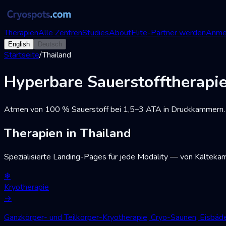
Therapien
Alle Zentren
Studies
About
Elite-Partner werden
Anme
English
Deutsch
Startseite
/
Thailand
Hyperbare Sauerstofftherapi
Atmen von 100 % Sauerstoff bei 1,5–3 ATA in Druckkammern. W
Therapien in Thailand
Spezialisierte Landing-Pages für jede Modality — von Kälteka
❄
Kryotherapie
→
Ganzkörper- und Teilkörper-Kryotherapie, Cryo-Saunen, Eisbä