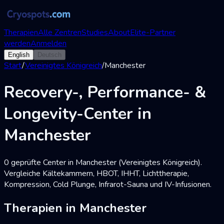
Therapien
Alle Zentren
Studies
About
Elite-Partner
werden
Anmelden
English
Deutsch
Start
/
Vereinigtes Königreich
/
Manchester
Recovery-, Performance- &
Longevity-Center in
Manchester
0 geprüfte Center in Manchester (Vereinigtes Königreich).
Vergleiche Kältekammern, HBOT, IHHT, Lichttherapie,
Kompression, Cold Plunge, Infrarot-Sauna und IV-Infusionen.
Therapien in Manchester