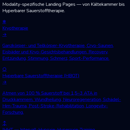
Modality-spezifische Landing Pages — von Kältekammer bis
Hyperbarer Sauerstofftherapie.
❄
Kryotherapie
→
Ganzkörper- und Teilkörper-Kryotherapie, Cryo-Saunen,
Eisbäder und Kryo-Gesichtsbehandlungen. Recovery,
Entzündung, Stimmung, Schmerz, Sport-Performance.
○
Hyperbare Sauerstofftherapie (HBOT)
→
Atmen von 100 % Sauerstoff bei 1,5–3 ATA in
Druckkammern. Wundheilung, Neuroregeneration, Schädel-
Hirn-Trauma, Post-Stroke-Rehabilitation, Longevity-
Forschung.
↕
IHHT — Intervall-Hypoxie-Hyperoxie-Training