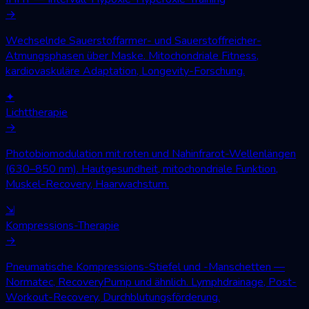
→
Wechselnde Sauerstoffarmer- und Sauerstoffreicher-
Atmungsphasen über Maske. Mitochondriale Fitness,
kardiovaskuläre Adaptation, Longevity-Forschung.
✦
Lichttherapie
→
Photobiomodulation mit roten und Nahinfrarot-Wellenlängen
(630–850 nm). Hautgesundheit, mitochondriale Funktion,
Muskel-Recovery, Haarwachstum.
⇲
Kompressions-Therapie
→
Pneumatische Kompressions-Stiefel und -Manschetten —
Normatec, RecoveryPump und ähnlich. Lymphdrainage, Post-
Workout-Recovery, Durchblutungsförderung.