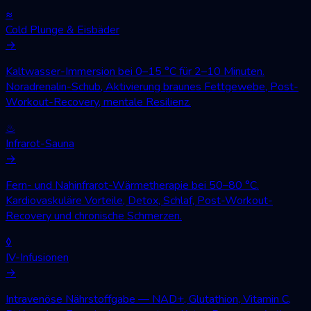
≈
Cold Plunge & Eisbäder
→
Kaltwasser-Immersion bei 0–15 °C für 2–10 Minuten.
Noradrenalin-Schub, Aktivierung braunes Fettgewebe, Post-
Workout-Recovery, mentale Resilienz.
♨
Infrarot-Sauna
→
Fern- und Nahinfrarot-Wärmetherapie bei 50–80 °C.
Kardiovaskuläre Vorteile, Detox, Schlaf, Post-Workout-
Recovery und chronische Schmerzen.
◊
IV-Infusionen
→
Intravenöse Nährstoffgabe — NAD+, Glutathion, Vitamin C,