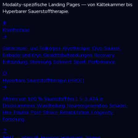
Modality-spezifische Landing Pages — von Kältekammer bis
Hyperbarer Sauerstofftherapie.
❄
Kryotherapie
→
Ganzkörper- und Teilkörper-Kryotherapie, Cryo-Saunen,
Eisbäder und Kryo-Gesichtsbehandlungen. Recovery,
Entzündung, Stimmung, Schmerz, Sport-Performance.
○
Hyperbare Sauerstofftherapie (HBOT)
→
Atmen von 100 % Sauerstoff bei 1,5–3 ATA in
Druckkammern. Wundheilung, Neuroregeneration, Schädel-
Hirn-Trauma, Post-Stroke-Rehabilitation, Longevity-
Forschung.
↕
IHHT — Intervall-Hypoxie-Hyperoxie-Training