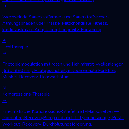
→
Wechselnde Sauerstoffarmer- und Sauerstoffreicher-
Atmungsphasen über Maske. Mitochondriale Fitness,
kardiovaskuläre Adaptation, Longevity-Forschung.
✦
Lichttherapie
→
Photobiomodulation mit roten und Nahinfrarot-Wellenlängen
(630–850 nm). Hautgesundheit, mitochondriale Funktion,
Muskel-Recovery, Haarwachstum.
⇲
Kompressions-Therapie
→
Pneumatische Kompressions-Stiefel und -Manschetten —
Normatec, RecoveryPump und ähnlich. Lymphdrainage, Post-
Workout-Recovery, Durchblutungsförderung.