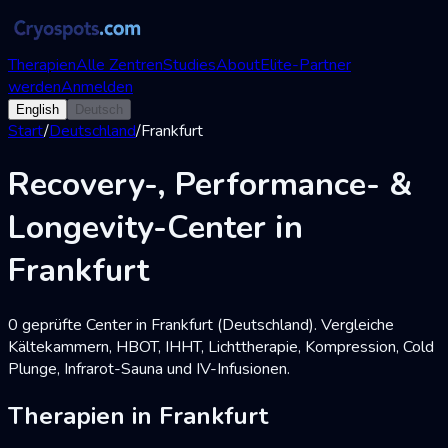
Therapien
Alle Zentren
Studies
About
Elite-Partner
werden
Anmelden
English
Deutsch
Start
/
Deutschland
/
Frankfurt
Recovery-, Performance- &
Longevity-Center in
Frankfurt
0 geprüfte Center in Frankfurt (Deutschland). Vergleiche
Kältekammern, HBOT, IHHT, Lichttherapie, Kompression, Cold
Plunge, Infrarot-Sauna und IV-Infusionen.
Therapien in Frankfurt