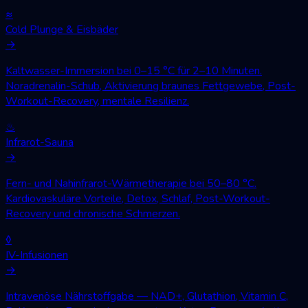
≈
Cold Plunge & Eisbäder
→
Kaltwasser-Immersion bei 0–15 °C für 2–10 Minuten.
Noradrenalin-Schub, Aktivierung braunes Fettgewebe, Post-
Workout-Recovery, mentale Resilienz.
♨
Infrarot-Sauna
→
Fern- und Nahinfrarot-Wärmetherapie bei 50–80 °C.
Kardiovaskuläre Vorteile, Detox, Schlaf, Post-Workout-
Recovery und chronische Schmerzen.
◊
IV-Infusionen
→
Intravenöse Nährstoffgabe — NAD+, Glutathion, Vitamin C,