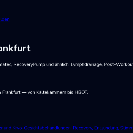
lden
ankfurt
atec, RecoveryPump und ähnlich. Lymphdrainage, Post-Workout
in Frankfurt — von Kältekammern bis HBOT.
der und Kryo-Gesichtsbehandlungen. Recovery, Entzündung, Stim