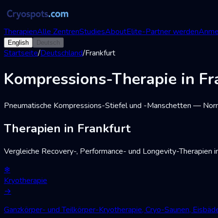
Therapien
Alle Zentren
Studies
About
Elite-Partner werden
Anme
English
Deutsch
Startseite
/
Deutschland
/
Frankfurt
Kompressions-Therapie in Fr
Pneumatische Kompressions-Stiefel und -Manschetten — Norm
Therapien in Frankfurt
Vergleiche Recovery-, Performance- und Longevity-Therapien 
❄
Kryotherapie
→
Ganzkörper- und Teilkörper-Kryotherapie, Cryo-Saunen, Eisbä