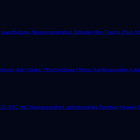
undheilung, Neuroregeneration, Schädel-Hirn-Trauma, Post-Str
asen über Maske. Mitochondriale Fitness, kardiovaskuläre Adap
630–850 nm). Hautgesundheit, mitochondriale Funktion, Muskel