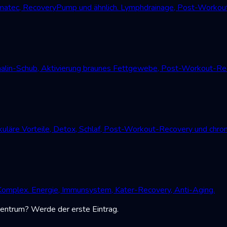
atec, RecoveryPump und ähnlich. Lymphdrainage, Post-Workout
alin-Schub, Aktivierung braunes Fettgewebe, Post-Workout-Reco
uläre Vorteile, Detox, Schlaf, Post-Workout-Recovery und chro
Komplex. Energie, Immunsystem, Kater-Recovery, Anti-Aging.
-Zentrum? Werde der erste Eintrag.