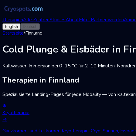
Therapien
Alle Zentren
Studies
About
Elite-Partner werden
Anme
English
Deutsch
Startseite
/
Finnland
Cold Plunge & Eisbäder in Fi
Kaltwasser-Immersion bei 0–15 °C für 2–10 Minuten. Noradren
Therapien in Finnland
Spezialisierte Landing-Pages für jede Modality — von Kälteka
❄
Kryotherapie
→
Ganzkörper- und Teilkörper-Kryotherapie, Cryo-Saunen, Eisbä