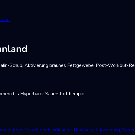
lden
nnland
alin-Schub, Aktivierung braunes Fettgewebe, Post-Workout-Reco
mmern bis Hyperbarer Sauerstofftherapie.
der und Kryo-Gesichtsbehandlungen. Recovery, Entzündung, Stim