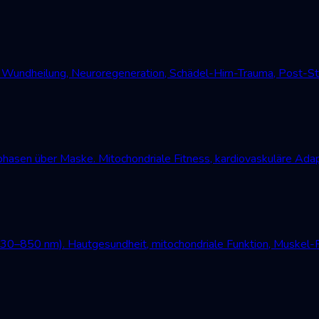
undheilung, Neuroregeneration, Schädel-Hirn-Trauma, Post-Str
asen über Maske. Mitochondriale Fitness, kardiovaskuläre Adap
630–850 nm). Hautgesundheit, mitochondriale Funktion, Muskel