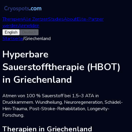
Therapien
Alle Zentren
Studies
About
Elite-Partner
werden
Anmelden
English
Deutsch
Startseite
/
Griechenland
Hyperbare
Sauerstofftherapie (HBOT)
in Griechenland
Atmen von 100 % Sauerstoff bei 1,5–3 ATA in
Druckkammern. Wundheilung, Neuroregeneration, Schädel-
Hirn-Trauma, Post-Stroke-Rehabilitation, Longevity-
Forschung.
Therapien in Griechenland