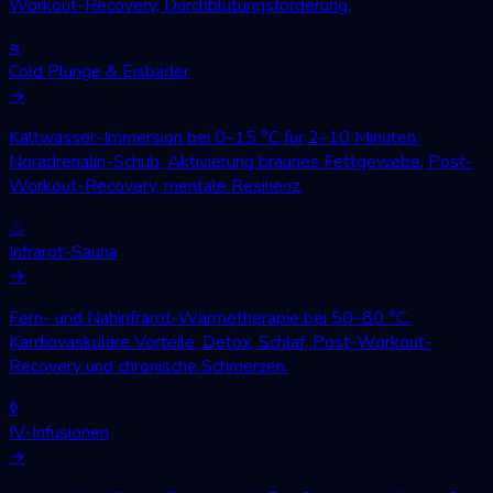
Workout-Recovery, Durchblutungsförderung.
≈
Cold Plunge & Eisbäder
→
Kaltwasser-Immersion bei 0–15 °C für 2–10 Minuten.
Noradrenalin-Schub, Aktivierung braunes Fettgewebe, Post-
Workout-Recovery, mentale Resilienz.
♨
Infrarot-Sauna
→
Fern- und Nahinfrarot-Wärmetherapie bei 50–80 °C.
Kardiovaskuläre Vorteile, Detox, Schlaf, Post-Workout-
Recovery und chronische Schmerzen.
◊
IV-Infusionen
→