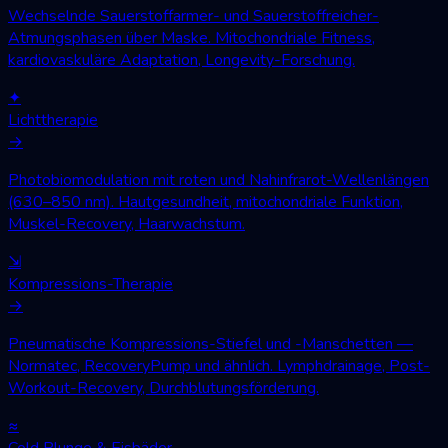
Wechselnde Sauerstoffarmer- und Sauerstoffreicher-
Atmungsphasen über Maske. Mitochondriale Fitness,
kardiovaskuläre Adaptation, Longevity-Forschung.
✦
Lichttherapie
→
Photobiomodulation mit roten und Nahinfrarot-Wellenlängen
(630–850 nm). Hautgesundheit, mitochondriale Funktion,
Muskel-Recovery, Haarwachstum.
⇲
Kompressions-Therapie
→
Pneumatische Kompressions-Stiefel und -Manschetten —
Normatec, RecoveryPump und ähnlich. Lymphdrainage, Post-
Workout-Recovery, Durchblutungsförderung.
≈
Cold Plunge & Eisbäder