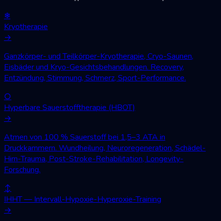
❄
Kryotherapie
→
Ganzkörper- und Teilkörper-Kryotherapie, Cryo-Saunen,
Eisbäder und Kryo-Gesichtsbehandlungen. Recovery,
Entzündung, Stimmung, Schmerz, Sport-Performance.
○
Hyperbare Sauerstofftherapie (HBOT)
→
Atmen von 100 % Sauerstoff bei 1,5–3 ATA in
Druckkammern. Wundheilung, Neuroregeneration, Schädel-
Hirn-Trauma, Post-Stroke-Rehabilitation, Longevity-
Forschung.
↕
IHHT — Intervall-Hypoxie-Hyperoxie-Training
→