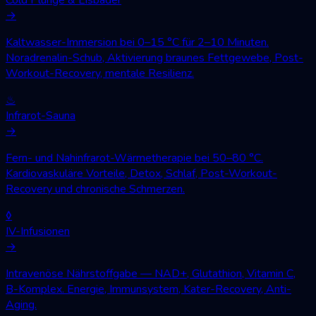
→
Kaltwasser-Immersion bei 0–15 °C für 2–10 Minuten.
Noradrenalin-Schub, Aktivierung braunes Fettgewebe, Post-
Workout-Recovery, mentale Resilienz.
♨
Infrarot-Sauna
→
Fern- und Nahinfrarot-Wärmetherapie bei 50–80 °C.
Kardiovaskuläre Vorteile, Detox, Schlaf, Post-Workout-
Recovery und chronische Schmerzen.
◊
IV-Infusionen
→
Intravenöse Nährstoffgabe — NAD+, Glutathion, Vitamin C,
B-Komplex. Energie, Immunsystem, Kater-Recovery, Anti-
Aging.