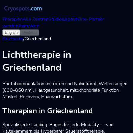
Therapien
Alle Zentren
Studies
About
Elite-Partner
werden
Anmelden
English
Deutsch
Startseite
/
Griechenland
Lichttherapie in
Griechenland
Photobiomodulation mit roten und Nahinfrarot-Wellenlängen
(630–850 nm). Hautgesundheit, mitochondriale Funktion,
Muskel-Recovery, Haarwachstum.
Therapien in Griechenland
Spezialisierte Landing-Pages für jede Modality — von
Kältekammern bis Hyperbarer Sauerstofftherapie.