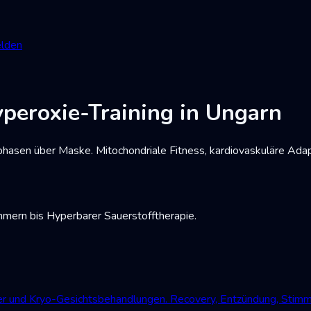
lden
peroxie-Training in Ungarn
asen über Maske. Mitochondriale Fitness, kardiovaskuläre Adap
mmern bis Hyperbarer Sauerstofftherapie.
der und Kryo-Gesichtsbehandlungen. Recovery, Entzündung, Stim