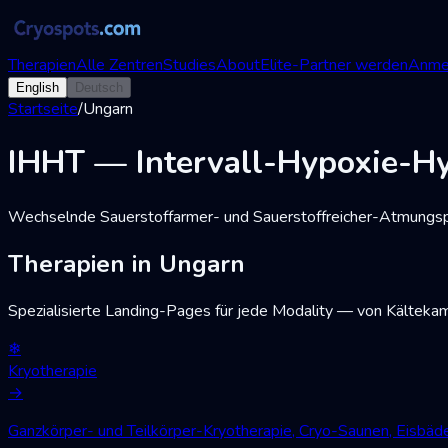
Therapien
Alle Zentren
Studies
About
Elite-Partner werden
Anme
English
Deutsch
Startseite
/
Ungarn
IHHT — Intervall-Hypoxie-Hy
Wechselnde Sauerstoffarmer- und Sauerstoffreicher-Atmungsph
Therapien in Ungarn
Spezialisierte Landing-Pages für jede Modality — von Kälteka
❄
Kryotherapie
→
Ganzkörper- und Teilkörper-Kryotherapie, Cryo-Saunen, Eisbä