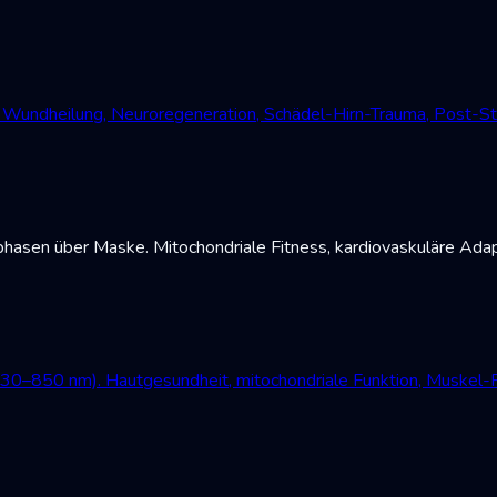
undheilung, Neuroregeneration, Schädel-Hirn-Trauma, Post-Str
asen über Maske. Mitochondriale Fitness, kardiovaskuläre Adap
630–850 nm). Hautgesundheit, mitochondriale Funktion, Muskel