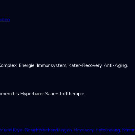
lden
Komplex. Energie, Immunsystem, Kater-Recovery, Anti-Aging.
mmern bis Hyperbarer Sauerstofftherapie.
der und Kryo-Gesichtsbehandlungen. Recovery, Entzündung, Stim