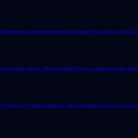
undheilung, Neuroregeneration, Schädel-Hirn-Trauma, Post-Str
asen über Maske. Mitochondriale Fitness, kardiovaskuläre Adap
630–850 nm). Hautgesundheit, mitochondriale Funktion, Muskel