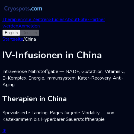
Therapien
Alle Zentren
Studies
About
Elite-Partner
werden
Anmelden
English
Deutsch
Startseite
/
China
IV-Infusionen in China
Intravenöse Nährstoffgabe — NAD+, Glutathion, Vitamin C,
B-Komplex. Energie, Immunsystem, Kater-Recovery, Anti-
Aging.
Therapien in China
Spezialisierte Landing-Pages für jede Modality — von
Kältekammern bis Hyperbarer Sauerstofftherapie.
❄