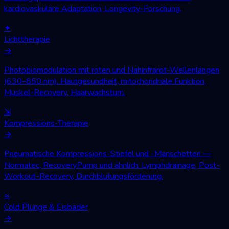
kardiovaskuläre Adaptation, Longevity-Forschung.
✦
Lichttherapie
→
Photobiomodulation mit roten und Nahinfrarot-Wellenlängen
(630–850 nm). Hautgesundheit, mitochondriale Funktion,
Muskel-Recovery, Haarwachstum.
⇲
Kompressions-Therapie
→
Pneumatische Kompressions-Stiefel und -Manschetten —
Normatec, RecoveryPump und ähnlich. Lymphdrainage, Post-
Workout-Recovery, Durchblutungsförderung.
≈
Cold Plunge & Eisbäder
→