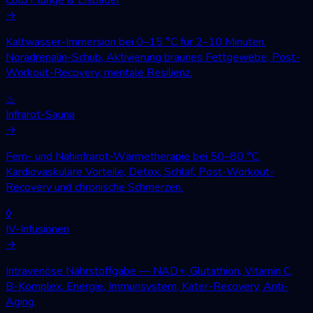
→
Kaltwasser-Immersion bei 0–15 °C für 2–10 Minuten.
Noradrenalin-Schub, Aktivierung braunes Fettgewebe, Post-
Workout-Recovery, mentale Resilienz.
♨
Infrarot-Sauna
→
Fern- und Nahinfrarot-Wärmetherapie bei 50–80 °C.
Kardiovaskuläre Vorteile, Detox, Schlaf, Post-Workout-
Recovery und chronische Schmerzen.
◊
IV-Infusionen
→
Intravenöse Nährstoffgabe — NAD+, Glutathion, Vitamin C,
B-Komplex. Energie, Immunsystem, Kater-Recovery, Anti-
Aging.