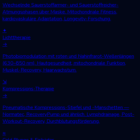
Wechselnde Sauerstoffarmer- und Sauerstoffreicher-
Atmungsphasen über Maske. Mitochondriale Fitness,
kardiovaskuläre Adaptation, Longevity-Forschung.
✦
Lichttherapie
→
Photobiomodulation mit roten und Nahinfrarot-Wellenlängen
(630–850 nm). Hautgesundheit, mitochondriale Funktion,
Muskel-Recovery, Haarwachstum.
⇲
Kompressions-Therapie
→
Pneumatische Kompressions-Stiefel und -Manschetten —
Normatec, RecoveryPump und ähnlich. Lymphdrainage, Post-
Workout-Recovery, Durchblutungsförderung.
≈
Cold Plunge & Eisbäder