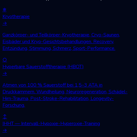
❄
Kryotherapie
→
Ganzkörper- und Teilkörper-Kryotherapie, Cryo-Saunen,
Eisbäder und Kryo-Gesichtsbehandlungen. Recovery,
Entzündung, Stimmung, Schmerz, Sport-Performance.
○
Hyperbare Sauerstofftherapie (HBOT)
→
Atmen von 100 % Sauerstoff bei 1,5–3 ATA in
Druckkammern. Wundheilung, Neuroregeneration, Schädel-
Hirn-Trauma, Post-Stroke-Rehabilitation, Longevity-
Forschung.
↕
IHHT — Intervall-Hypoxie-Hyperoxie-Training
→