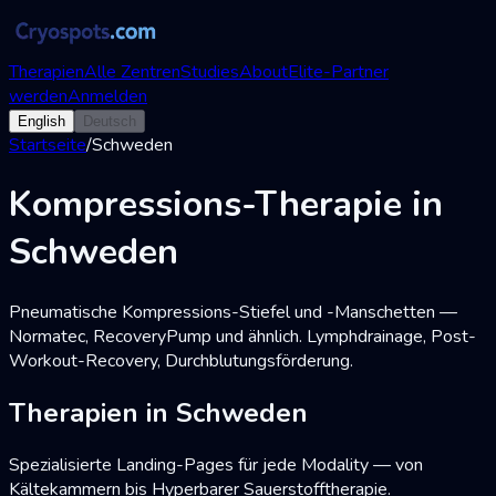
Therapien
Alle Zentren
Studies
About
Elite-Partner
werden
Anmelden
English
Deutsch
Startseite
/
Schweden
Kompressions-Therapie in
Schweden
Pneumatische Kompressions-Stiefel und -Manschetten —
Normatec, RecoveryPump und ähnlich. Lymphdrainage, Post-
Workout-Recovery, Durchblutungsförderung.
Therapien in Schweden
Spezialisierte Landing-Pages für jede Modality — von
Kältekammern bis Hyperbarer Sauerstofftherapie.