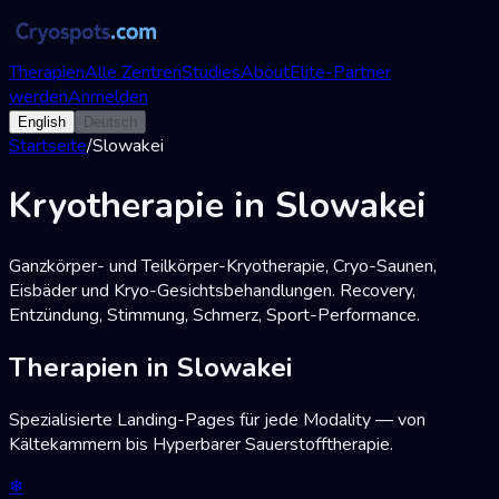
Therapien
Alle Zentren
Studies
About
Elite-Partner
werden
Anmelden
English
Deutsch
Startseite
/
Slowakei
Kryotherapie in Slowakei
Ganzkörper- und Teilkörper-Kryotherapie, Cryo-Saunen,
Eisbäder und Kryo-Gesichtsbehandlungen. Recovery,
Entzündung, Stimmung, Schmerz, Sport-Performance.
Therapien in Slowakei
Spezialisierte Landing-Pages für jede Modality — von
Kältekammern bis Hyperbarer Sauerstofftherapie.
❄