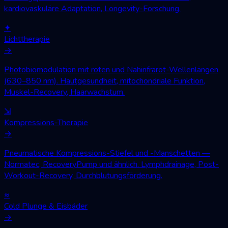
kardiovaskuläre Adaptation, Longevity-Forschung.
✦
Lichttherapie
→
Photobiomodulation mit roten und Nahinfrarot-Wellenlängen
(630–850 nm). Hautgesundheit, mitochondriale Funktion,
Muskel-Recovery, Haarwachstum.
⇲
Kompressions-Therapie
→
Pneumatische Kompressions-Stiefel und -Manschetten —
Normatec, RecoveryPump und ähnlich. Lymphdrainage, Post-
Workout-Recovery, Durchblutungsförderung.
≈
Cold Plunge & Eisbäder
→