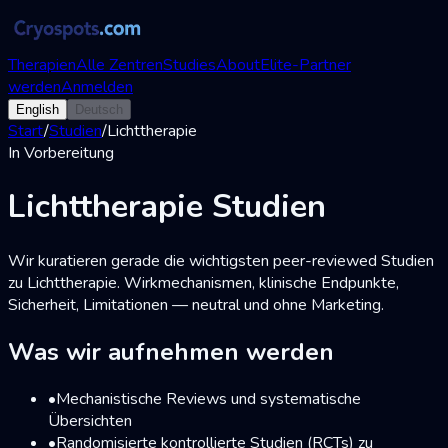
Therapien
Alle Zentren
Studies
About
Elite-Partner
werden
Anmelden
English
Deutsch
Start
/
Studien
/
Lichttherapie
In Vorbereitung
Lichttherapie Studien
Wir kuratieren gerade die wichtigsten peer-reviewed Studien
zu Lichttherapie. Wirkmechanismen, klinische Endpunkte,
Sicherheit, Limitationen — neutral und ohne Marketing.
Was wir aufnehmen werden
•
Mechanistische Reviews und systematische
Übersichten
•
Randomisierte kontrollierte Studien (RCTs) zu