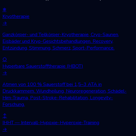
❄
Kryotherapie
→
Ganzkörper- und Teilkörper-Kryotherapie, Cryo-Saunen,
Eisbäder und Kryo-Gesichtsbehandlungen. Recovery,
Entzündung, Stimmung, Schmerz, Sport-Performance.
○
Hyperbare Sauerstofftherapie (HBOT)
→
Atmen von 100 % Sauerstoff bei 1,5–3 ATA in
Druckkammern. Wundheilung, Neuroregeneration, Schädel-
Hirn-Trauma, Post-Stroke-Rehabilitation, Longevity-
Forschung.
↕
IHHT — Intervall-Hypoxie-Hyperoxie-Training
→