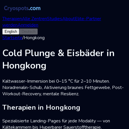
Therapien
Alle Zentren
Studies
About
Elite-Partner
werden
Anmelden
English
Deutsch
Startseite
/
Hongkong
Cold Plunge & Eisbäder in
Hongkong
Kaltwasser-Immersion bei 0–15 °C für 2–10 Minuten.
Noradrenalin-Schub, Aktivierung braunes Fettgewebe, Post-
Workout-Recovery, mentale Resilienz.
Therapien in Hongkong
Spezialisierte Landing-Pages für jede Modality — von
Kältekammern bis Hyperbarer Sauerstofftherapie.