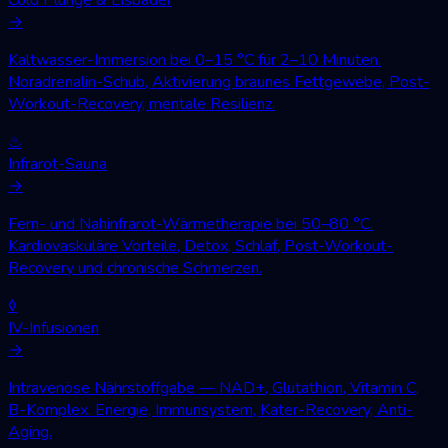
→
Kaltwasser-Immersion bei 0–15 °C für 2–10 Minuten.
Noradrenalin-Schub, Aktivierung braunes Fettgewebe, Post-
Workout-Recovery, mentale Resilienz.
♨
Infrarot-Sauna
→
Fern- und Nahinfrarot-Wärmetherapie bei 50–80 °C.
Kardiovaskuläre Vorteile, Detox, Schlaf, Post-Workout-
Recovery und chronische Schmerzen.
◊
IV-Infusionen
→
Intravenöse Nährstoffgabe — NAD+, Glutathion, Vitamin C,
B-Komplex. Energie, Immunsystem, Kater-Recovery, Anti-
Aging.