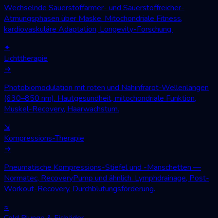
Wechselnde Sauerstoffarmer- und Sauerstoffreicher-
Atmungsphasen über Maske. Mitochondriale Fitness,
kardiovaskuläre Adaptation, Longevity-Forschung.
✦
Lichttherapie
→
Photobiomodulation mit roten und Nahinfrarot-Wellenlängen
(630–850 nm). Hautgesundheit, mitochondriale Funktion,
Muskel-Recovery, Haarwachstum.
⇲
Kompressions-Therapie
→
Pneumatische Kompressions-Stiefel und -Manschetten —
Normatec, RecoveryPump und ähnlich. Lymphdrainage, Post-
Workout-Recovery, Durchblutungsförderung.
≈
Cold Plunge & Eisbäder