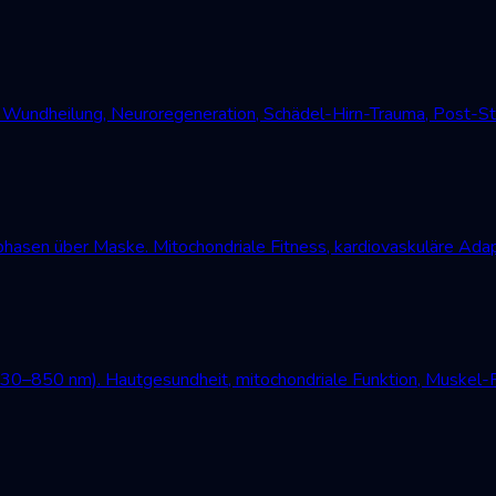
undheilung, Neuroregeneration, Schädel-Hirn-Trauma, Post-Str
asen über Maske. Mitochondriale Fitness, kardiovaskuläre Adap
630–850 nm). Hautgesundheit, mitochondriale Funktion, Muskel