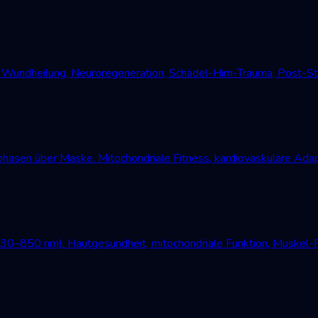
undheilung, Neuroregeneration, Schädel-Hirn-Trauma, Post-Str
asen über Maske. Mitochondriale Fitness, kardiovaskuläre Adap
630–850 nm). Hautgesundheit, mitochondriale Funktion, Muskel