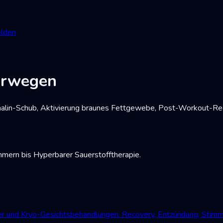
lden
orwegen
alin-Schub, Aktivierung braunes Fettgewebe, Post-Workout-Reco
mmern bis Hyperbarer Sauerstofftherapie.
der und Kryo-Gesichtsbehandlungen. Recovery, Entzündung, Stim