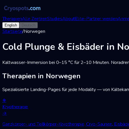
Therapien
Alle Zentren
Studies
About
Elite-Partner werden
Anme
English
Deutsch
Startseite
/
Norwegen
Cold Plunge & Eisbäder in N
Kaltwasser-Immersion bei 0–15 °C für 2–10 Minuten. Noradren
Therapien in Norwegen
Spezialisierte Landing-Pages für jede Modality — von Kälteka
❄
Kryotherapie
→
Ganzkörper- und Teilkörper-Kryotherapie, Cryo-Saunen, Eisbä