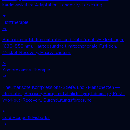
kardiovaskuläre Adaptation, Longevity-Forschung.
✦
Lichttherapie
→
Photobiomodulation mit roten und Nahinfrarot-Wellenlängen
(630–850 nm). Hautgesundheit, mitochondriale Funktion,
Muskel-Recovery, Haarwachstum.
⇲
Kompressions-Therapie
→
Pneumatische Kompressions-Stiefel und -Manschetten —
Normatec, RecoveryPump und ähnlich. Lymphdrainage, Post-
Workout-Recovery, Durchblutungsförderung.
≈
Cold Plunge & Eisbäder
→