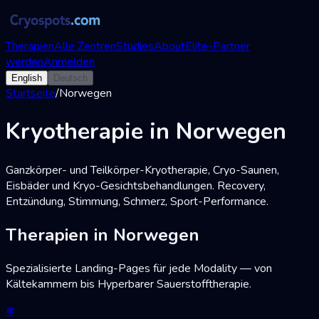
Therapien
Alle Zentren
Studies
About
Elite-Partner
werden
Anmelden
English
Deutsch
Startseite
/
Norwegen
Kryotherapie in Norwegen
Ganzkörper- und Teilkörper-Kryotherapie, Cryo-Saunen,
Eisbäder und Kryo-Gesichtsbehandlungen. Recovery,
Entzündung, Stimmung, Schmerz, Sport-Performance.
Therapien in Norwegen
Spezialisierte Landing-Pages für jede Modality — von
Kältekammern bis Hyperbarer Sauerstofftherapie.
❄