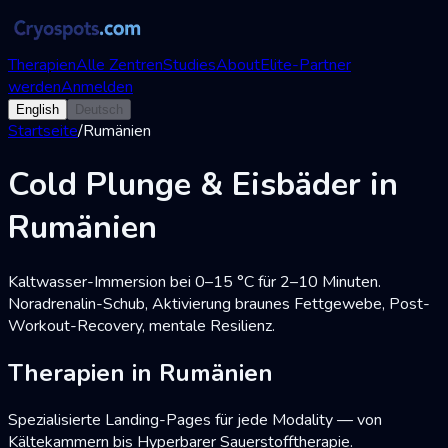
Therapien
Alle Zentren
Studies
About
Elite-Partner
werden
Anmelden
English
Deutsch
Startseite
/
Rumänien
Cold Plunge & Eisbäder in
Rumänien
Kaltwasser-Immersion bei 0–15 °C für 2–10 Minuten.
Noradrenalin-Schub, Aktivierung braunes Fettgewebe, Post-
Workout-Recovery, mentale Resilienz.
Therapien in Rumänien
Spezialisierte Landing-Pages für jede Modality — von
Kältekammern bis Hyperbarer Sauerstofftherapie.