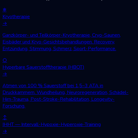
❄
Kryotherapie
→
Ganzkörper- und Teilkörper-Kryotherapie, Cryo-Saunen,
Eisbäder und Kryo-Gesichtsbehandlungen. Recovery,
Entzündung, Stimmung, Schmerz, Sport-Performance.
○
Hyperbare Sauerstofftherapie (HBOT)
→
Atmen von 100 % Sauerstoff bei 1,5–3 ATA in
Druckkammern. Wundheilung, Neuroregeneration, Schädel-
Hirn-Trauma, Post-Stroke-Rehabilitation, Longevity-
Forschung.
↕
IHHT — Intervall-Hypoxie-Hyperoxie-Training
→