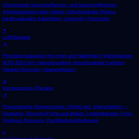
Wechselnde Sauerstoffarmer- und Sauerstoffreicher-
Atmungsphasen über Maske. Mitochondriale Fitness,
kardiovaskuläre Adaptation, Longevity-Forschung.
✦
Lichttherapie
→
Photobiomodulation mit roten und Nahinfrarot-Wellenlängen
(630–850 nm). Hautgesundheit, mitochondriale Funktion,
Muskel-Recovery, Haarwachstum.
⇲
Kompressions-Therapie
→
Pneumatische Kompressions-Stiefel und -Manschetten —
Normatec, RecoveryPump und ähnlich. Lymphdrainage, Post-
Workout-Recovery, Durchblutungsförderung.
≈
Cold Plunge & Eisbäder