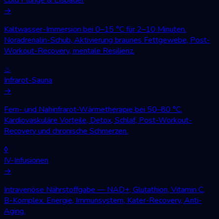
→
Kaltwasser-Immersion bei 0–15 °C für 2–10 Minuten.
Noradrenalin-Schub, Aktivierung braunes Fettgewebe, Post-
Workout-Recovery, mentale Resilienz.
♨
Infrarot-Sauna
→
Fern- und Nahinfrarot-Wärmetherapie bei 50–80 °C.
Kardiovaskuläre Vorteile, Detox, Schlaf, Post-Workout-
Recovery und chronische Schmerzen.
◊
IV-Infusionen
→
Intravenöse Nährstoffgabe — NAD+, Glutathion, Vitamin C,
B-Komplex. Energie, Immunsystem, Kater-Recovery, Anti-
Aging.