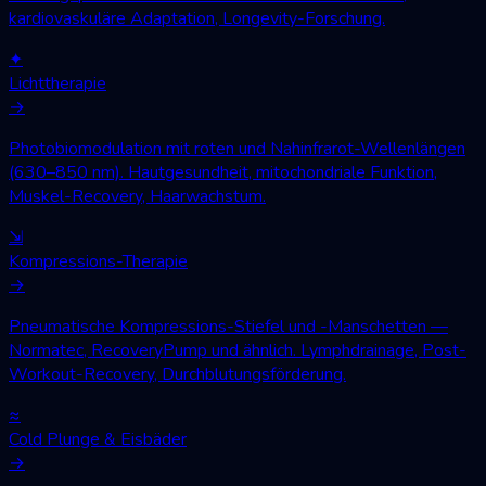
kardiovaskuläre Adaptation, Longevity-Forschung.
✦
Lichttherapie
→
Photobiomodulation mit roten und Nahinfrarot-Wellenlängen
(630–850 nm). Hautgesundheit, mitochondriale Funktion,
Muskel-Recovery, Haarwachstum.
⇲
Kompressions-Therapie
→
Pneumatische Kompressions-Stiefel und -Manschetten —
Normatec, RecoveryPump und ähnlich. Lymphdrainage, Post-
Workout-Recovery, Durchblutungsförderung.
≈
Cold Plunge & Eisbäder
→