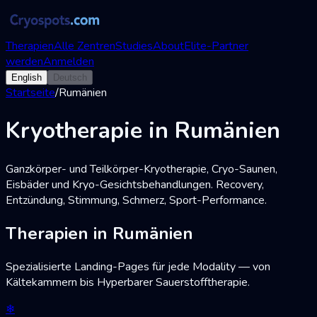
Therapien
Alle Zentren
Studies
About
Elite-Partner
werden
Anmelden
English
Deutsch
Startseite
/
Rumänien
Kryotherapie in Rumänien
Ganzkörper- und Teilkörper-Kryotherapie, Cryo-Saunen,
Eisbäder und Kryo-Gesichtsbehandlungen. Recovery,
Entzündung, Stimmung, Schmerz, Sport-Performance.
Therapien in Rumänien
Spezialisierte Landing-Pages für jede Modality — von
Kältekammern bis Hyperbarer Sauerstofftherapie.
❄