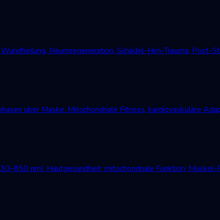
undheilung, Neuroregeneration, Schädel-Hirn-Trauma, Post-Str
asen über Maske. Mitochondriale Fitness, kardiovaskuläre Adap
630–850 nm). Hautgesundheit, mitochondriale Funktion, Muskel