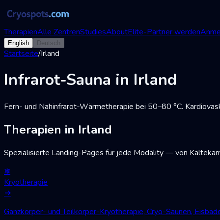
Therapien
Alle Zentren
Studies
About
Elite-Partner werden
Anme
English
Deutsch
Startseite
/
Irland
Infrarot-Sauna in Irland
Fern- und Nahinfrarot-Wärmetherapie bei 50–80 °C. Kardiovask
Therapien in Irland
Spezialisierte Landing-Pages für jede Modality — von Kälteka
❄
Kryotherapie
→
Ganzkörper- und Teilkörper-Kryotherapie, Cryo-Saunen, Eisbä