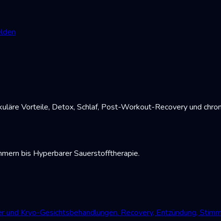
lden
uläre Vorteile, Detox, Schlaf, Post-Workout-Recovery und chro
mmern bis Hyperbarer Sauerstofftherapie.
der und Kryo-Gesichtsbehandlungen. Recovery, Entzündung, Stim