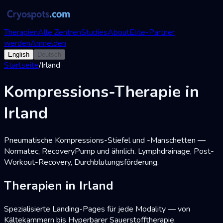
Therapien
Alle Zentren
Studies
About
Elite-Partner
werden
Anmelden
English
Deutsch
Startseite
/
Irland
Kompressions-Therapie in
Irland
Pneumatische Kompressions-Stiefel und -Manschetten —
Normatec, RecoveryPump und ähnlich. Lymphdrainage, Post-
Workout-Recovery, Durchblutungsförderung.
Therapien in Irland
Spezialisierte Landing-Pages für jede Modality — von
Kältekammern bis Hyperbarer Sauerstofftherapie.