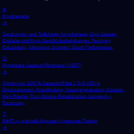
❄
Kryotherapie
→
Ganzkörper- und Teilkörper-Kryotherapie, Cryo-Saunen,
Eisbäder und Kryo-Gesichtsbehandlungen. Recovery,
Entzündung, Stimmung, Schmerz, Sport-Performance.
○
Hyperbare Sauerstofftherapie (HBOT)
→
Atmen von 100 % Sauerstoff bei 1,5–3 ATA in
Druckkammern. Wundheilung, Neuroregeneration, Schädel-
Hirn-Trauma, Post-Stroke-Rehabilitation, Longevity-
Forschung.
↕
IHHT — Intervall-Hypoxie-Hyperoxie-Training
→