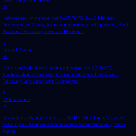
→
Kaltwasser-Immersion bei 0–15 °C für 2–10 Minuten.
Noradrenalin-Schub, Aktivierung braunes Fettgewebe, Post-
Workout-Recovery, mentale Resilienz.
♨
Infrarot-Sauna
→
Fern- und Nahinfrarot-Wärmetherapie bei 50–80 °C.
Kardiovaskuläre Vorteile, Detox, Schlaf, Post-Workout-
Recovery und chronische Schmerzen.
◊
IV-Infusionen
→
Intravenöse Nährstoffgabe — NAD+, Glutathion, Vitamin C,
B-Komplex. Energie, Immunsystem, Kater-Recovery, Anti-
Aging.