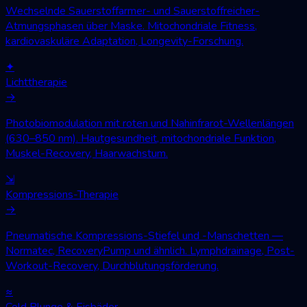
Wechselnde Sauerstoffarmer- und Sauerstoffreicher-
Atmungsphasen über Maske. Mitochondriale Fitness,
kardiovaskuläre Adaptation, Longevity-Forschung.
✦
Lichttherapie
→
Photobiomodulation mit roten und Nahinfrarot-Wellenlängen
(630–850 nm). Hautgesundheit, mitochondriale Funktion,
Muskel-Recovery, Haarwachstum.
⇲
Kompressions-Therapie
→
Pneumatische Kompressions-Stiefel und -Manschetten —
Normatec, RecoveryPump und ähnlich. Lymphdrainage, Post-
Workout-Recovery, Durchblutungsförderung.
≈
Cold Plunge & Eisbäder