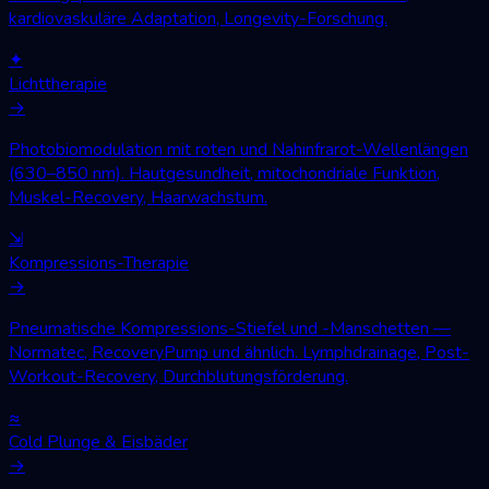
kardiovaskuläre Adaptation, Longevity-Forschung.
✦
Lichttherapie
→
Photobiomodulation mit roten und Nahinfrarot-Wellenlängen
(630–850 nm). Hautgesundheit, mitochondriale Funktion,
Muskel-Recovery, Haarwachstum.
⇲
Kompressions-Therapie
→
Pneumatische Kompressions-Stiefel und -Manschetten —
Normatec, RecoveryPump und ähnlich. Lymphdrainage, Post-
Workout-Recovery, Durchblutungsförderung.
≈
Cold Plunge & Eisbäder
→