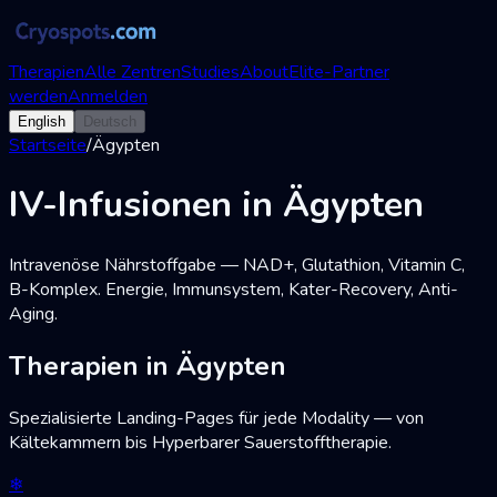
Therapien
Alle Zentren
Studies
About
Elite-Partner
werden
Anmelden
English
Deutsch
Startseite
/
Ägypten
IV-Infusionen in Ägypten
Intravenöse Nährstoffgabe — NAD+, Glutathion, Vitamin C,
B-Komplex. Energie, Immunsystem, Kater-Recovery, Anti-
Aging.
Therapien in Ägypten
Spezialisierte Landing-Pages für jede Modality — von
Kältekammern bis Hyperbarer Sauerstofftherapie.
❄