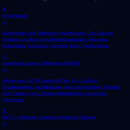
❄
Kryotherapie
→
Ganzkörper- und Teilkörper-Kryotherapie, Cryo-Saunen,
Eisbäder und Kryo-Gesichtsbehandlungen. Recovery,
Entzündung, Stimmung, Schmerz, Sport-Performance.
○
Hyperbare Sauerstofftherapie (HBOT)
→
Atmen von 100 % Sauerstoff bei 1,5–3 ATA in
Druckkammern. Wundheilung, Neuroregeneration, Schädel-
Hirn-Trauma, Post-Stroke-Rehabilitation, Longevity-
Forschung.
↕
IHHT — Intervall-Hypoxie-Hyperoxie-Training
→