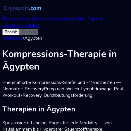
Therapien
Alle Zentren
Studies
About
Elite-Partner
werden
Anmelden
English
Deutsch
Startseite
/
Ägypten
Kompressions-Therapie in
Ägypten
Pneumatische Kompressions-Stiefel und -Manschetten —
Normatec, RecoveryPump und ähnlich. Lymphdrainage, Post-
Workout-Recovery, Durchblutungsförderung.
Therapien in Ägypten
Spezialisierte Landing-Pages für jede Modality — von
Kältekammern bis Hyperbarer Sauerstofftherapie.