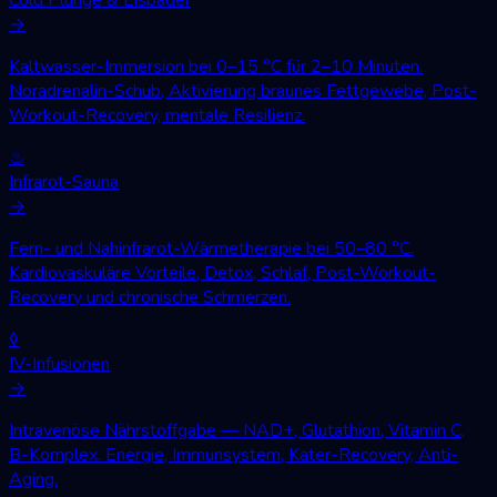
→
Kaltwasser-Immersion bei 0–15 °C für 2–10 Minuten.
Noradrenalin-Schub, Aktivierung braunes Fettgewebe, Post-
Workout-Recovery, mentale Resilienz.
♨
Infrarot-Sauna
→
Fern- und Nahinfrarot-Wärmetherapie bei 50–80 °C.
Kardiovaskuläre Vorteile, Detox, Schlaf, Post-Workout-
Recovery und chronische Schmerzen.
◊
IV-Infusionen
→
Intravenöse Nährstoffgabe — NAD+, Glutathion, Vitamin C,
B-Komplex. Energie, Immunsystem, Kater-Recovery, Anti-
Aging.