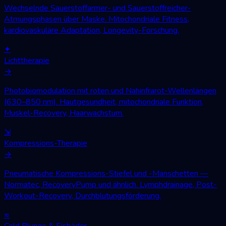
Wechselnde Sauerstoffarmer- und Sauerstoffreicher-
Atmungsphasen über Maske. Mitochondriale Fitness,
kardiovaskuläre Adaptation, Longevity-Forschung.
✦
Lichttherapie
→
Photobiomodulation mit roten und Nahinfrarot-Wellenlängen
(630–850 nm). Hautgesundheit, mitochondriale Funktion,
Muskel-Recovery, Haarwachstum.
⇲
Kompressions-Therapie
→
Pneumatische Kompressions-Stiefel und -Manschetten —
Normatec, RecoveryPump und ähnlich. Lymphdrainage, Post-
Workout-Recovery, Durchblutungsförderung.
≈
Cold Plunge & Eisbäder