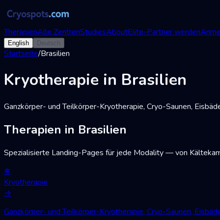
Therapien
Alle Zentren
Studies
About
Elite-Partner werden
Anme
English
Deutsch
Startseite
/
Brasilien
Kryotherapie in Brasilien
Ganzkörper- und Teilkörper-Kryotherapie, Cryo-Saunen, Eisbä
Therapien in Brasilien
Spezialisierte Landing-Pages für jede Modality — von Kälteka
❄
Kryotherapie
→
Ganzkörper- und Teilkörper-Kryotherapie, Cryo-Saunen, Eisbä