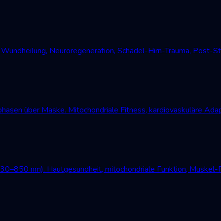
undheilung, Neuroregeneration, Schädel-Hirn-Trauma, Post-Str
asen über Maske. Mitochondriale Fitness, kardiovaskuläre Adap
630–850 nm). Hautgesundheit, mitochondriale Funktion, Muskel