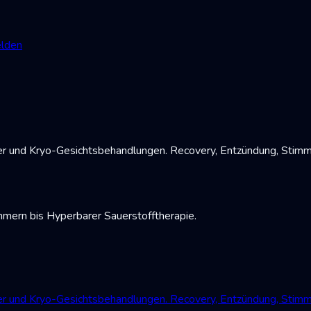
lden
der und Kryo-Gesichtsbehandlungen. Recovery, Entzündung, Stim
mmern bis Hyperbarer Sauerstofftherapie.
der und Kryo-Gesichtsbehandlungen. Recovery, Entzündung, Stim