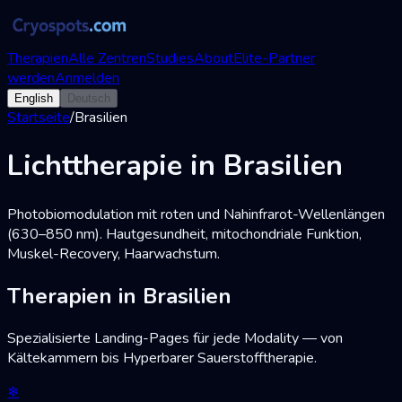
Therapien
Alle Zentren
Studies
About
Elite-Partner
werden
Anmelden
English
Deutsch
Startseite
/
Brasilien
Lichttherapie in Brasilien
Photobiomodulation mit roten und Nahinfrarot-Wellenlängen
(630–850 nm). Hautgesundheit, mitochondriale Funktion,
Muskel-Recovery, Haarwachstum.
Therapien in Brasilien
Spezialisierte Landing-Pages für jede Modality — von
Kältekammern bis Hyperbarer Sauerstofftherapie.
❄