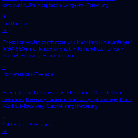
kardiovaskuläre Adaptation, Longevity-Forschung.
✦
Lichttherapie
→
Photobiomodulation mit roten und Nahinfrarot-Wellenlängen
(630–850 nm). Hautgesundheit, mitochondriale Funktion,
Muskel-Recovery, Haarwachstum.
⇲
Kompressions-Therapie
→
Pneumatische Kompressions-Stiefel und -Manschetten —
Normatec, RecoveryPump und ähnlich. Lymphdrainage, Post-
Workout-Recovery, Durchblutungsförderung.
≈
Cold Plunge & Eisbäder
→