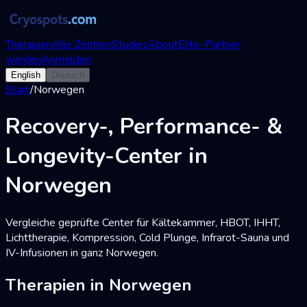
Therapien
Alle Zentren
Studies
About
Elite-Partner
werden
Anmelden
English
Deutsch
Start
/
Norwegen
Recovery-, Performance- &
Longevity-Center in
Norwegen
Vergleiche geprüfte Center für Kältekammer, HBOT, IHHT,
Lichttherapie, Kompression, Cold Plunge, Infrarot-Sauna und
IV-Infusionen in ganz Norwegen.
Therapien in Norwegen