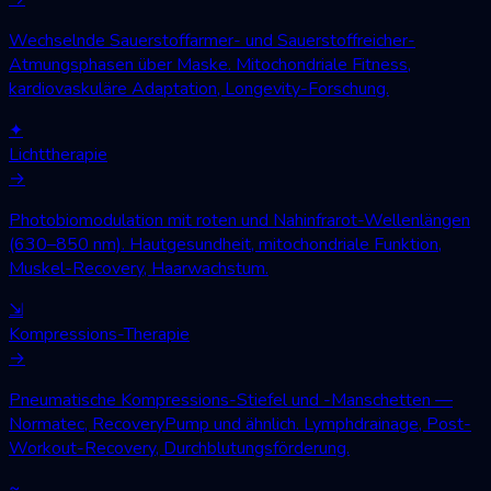
Wechselnde Sauerstoffarmer- und Sauerstoffreicher-
Atmungsphasen über Maske. Mitochondriale Fitness,
kardiovaskuläre Adaptation, Longevity-Forschung.
✦
Lichttherapie
→
Photobiomodulation mit roten und Nahinfrarot-Wellenlängen
(630–850 nm). Hautgesundheit, mitochondriale Funktion,
Muskel-Recovery, Haarwachstum.
⇲
Kompressions-Therapie
→
Pneumatische Kompressions-Stiefel und -Manschetten —
Normatec, RecoveryPump und ähnlich. Lymphdrainage, Post-
Workout-Recovery, Durchblutungsförderung.
≈