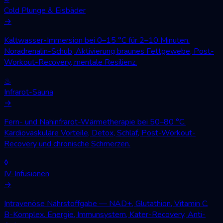
Cold Plunge & Eisbäder
→
Kaltwasser-Immersion bei 0–15 °C für 2–10 Minuten.
Noradrenalin-Schub, Aktivierung braunes Fettgewebe, Post-
Workout-Recovery, mentale Resilienz.
♨
Infrarot-Sauna
→
Fern- und Nahinfrarot-Wärmetherapie bei 50–80 °C.
Kardiovaskuläre Vorteile, Detox, Schlaf, Post-Workout-
Recovery und chronische Schmerzen.
◊
IV-Infusionen
→
Intravenöse Nährstoffgabe — NAD+, Glutathion, Vitamin C,
B-Komplex. Energie, Immunsystem, Kater-Recovery, Anti-