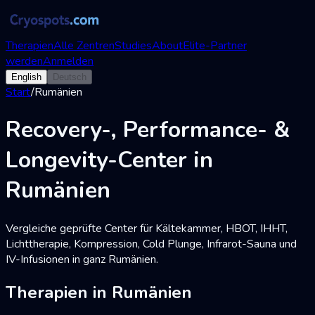
Therapien
Alle Zentren
Studies
About
Elite-Partner
werden
Anmelden
English
Deutsch
Start
/
Rumänien
Recovery-, Performance- &
Longevity-Center in
Rumänien
Vergleiche geprüfte Center für Kältekammer, HBOT, IHHT,
Lichttherapie, Kompression, Cold Plunge, Infrarot-Sauna und
IV-Infusionen in ganz Rumänien.
Therapien in Rumänien