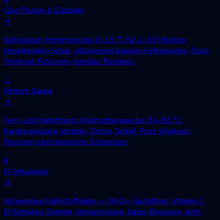
Cold Plunge & Eisbäder
→
Kaltwasser-Immersion bei 0–15 °C für 2–10 Minuten.
Noradrenalin-Schub, Aktivierung braunes Fettgewebe, Post-
Workout-Recovery, mentale Resilienz.
♨
Infrarot-Sauna
→
Fern- und Nahinfrarot-Wärmetherapie bei 50–80 °C.
Kardiovaskuläre Vorteile, Detox, Schlaf, Post-Workout-
Recovery und chronische Schmerzen.
◊
IV-Infusionen
→
Intravenöse Nährstoffgabe — NAD+, Glutathion, Vitamin C,
B-Komplex. Energie, Immunsystem, Kater-Recovery, Anti-