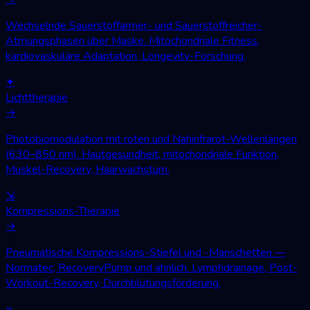
Wechselnde Sauerstoffarmer- und Sauerstoffreicher-
Atmungsphasen über Maske. Mitochondriale Fitness,
kardiovaskuläre Adaptation, Longevity-Forschung.
✦
Lichttherapie
→
Photobiomodulation mit roten und Nahinfrarot-Wellenlängen
(630–850 nm). Hautgesundheit, mitochondriale Funktion,
Muskel-Recovery, Haarwachstum.
⇲
Kompressions-Therapie
→
Pneumatische Kompressions-Stiefel und -Manschetten —
Normatec, RecoveryPump und ähnlich. Lymphdrainage, Post-
Workout-Recovery, Durchblutungsförderung.
≈