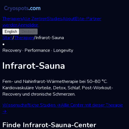
Therapien
Alle Zentren
Studies
About
Elite-Partner
werden
Anmelden
English
Deutsch
Start
/
Therapien
/
Infrarot-Sauna
•
Recovery · Performance · Longevity
Infrarot-Sauna
Fern- und Nahinfrarot-Wärmetherapie bei 50–80 °C.
Kardiovaskuläre Vorteile, Detox, Schlaf, Post-Workout-
Recovery und chronische Schmerzen.
Wissenschaftliche Studien
→
Alle Center mit dieser Therapie
→
Finde Infrarot-Sauna-Center